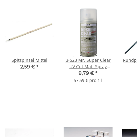
Spitzpinsel Mittel
B-523 Mr. Super Clear
Rundpi
UV Cut Matt Spray
2,59 €
*
170ml
9,79 €
*
57,59 € pro 1 l