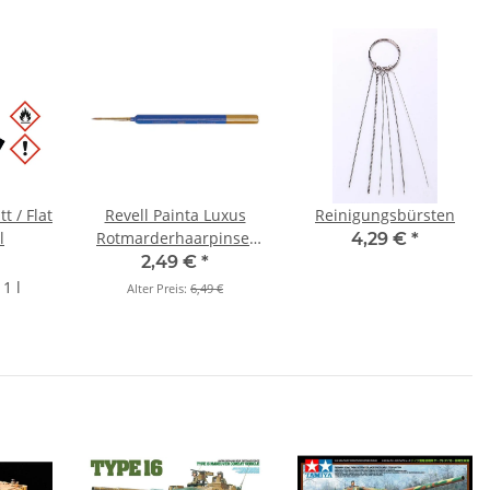
t / Flat
Revell Painta Luxus
Reinigungsbürsten
l
Rotmarderhaarpinsel
4,29 €
*
Größe 3/0
2,49 €
*
1 l
Alter Preis:
6,49 €