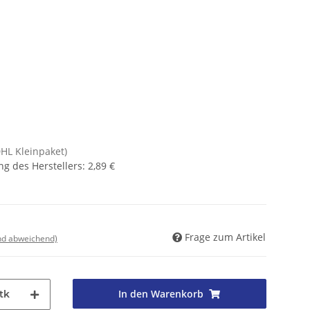
DHL Kleinpaket)
g des Herstellers
:
2,89 €
Frage zum Artikel
nd abweichend)
In den Warenkorb
tk