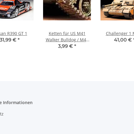
san R390 GT 1
Ketten für US M41
Challenger 1 
Walker Bulldog / M42
31,99 €
*
41,00 €
Duster
3,99 €
*
e Informationen
tz