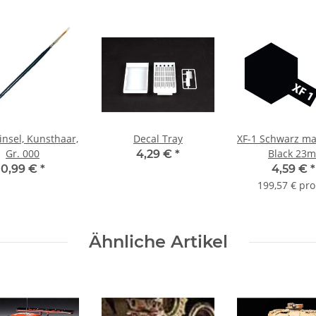
nsel, Kunsthaar,
Decal Tray
XF-1 Schwarz mat
Gr. 000
Black 23m
4,29 €
*
0,99 €
*
4,59 €
*
199,57 € pro 
Ähnliche Artikel