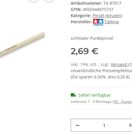
Artikelnummer:
TA 87017
GTIN:
4950344075737
Kategorie:
Pinsel (einzeln)
Hersteller:
Tamiya
schmaler Punktpinsel
2,69 €
inkl. 19% USt. , zzgl.
Versand
(
Unverbindliche Preisempfehlun
(Sie sparen
6.92%
, also
0,20 €
)
Sofort verfügbar
Lieferzeit:
1 - 4 Werktage
(DE - Ausla
S