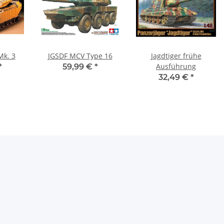
Mk. 3
JGSDF MCV Type 16
Jagdtiger frühe
Ausführung
*
59,99 €
*
32,49 €
*