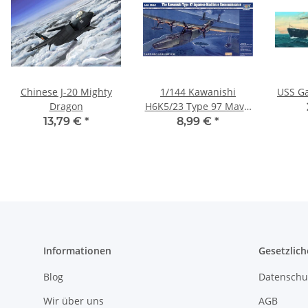
Chinese J-20 Mighty
1/144 Kawanishi
USS Ga
Dragon
H6K5/23 Type 97 Mavis
Flying Boat - Flugboot
13,79 €
*
8,99 €
*
Informationen
Gesetzlich
Blog
Datenschu
Wir über uns
AGB