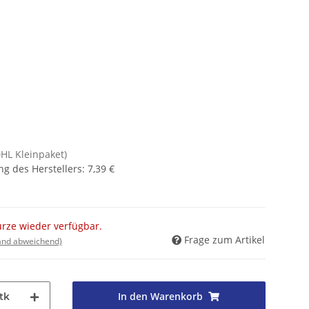
DHL Kleinpaket)
g des Herstellers
:
7,39 €
ürze wieder verfügbar.
Frage zum Artikel
land abweichend)
In den Warenkorb
tk