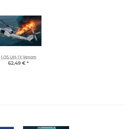
1/35 UH-1Y Venom
62,49 €
*