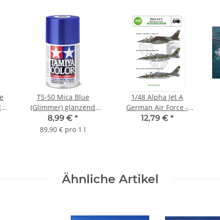
e
TS-50 Mica Blue
1/48 Alpha Jet A
d
(Glimmer) glänzend
German Air Force -
100ml Spray
Bundeswehr
8,99 €
*
12,79 €
*
89,90 € pro 1 l
Ähnliche Artikel