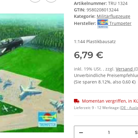
Artikelnummer:
TRU 1324
GTIN:
9580208013244
Kategorie:
Militärflugzeuge
Hersteller:
Trumpeter
1:144 Plastikbausatz
6,79 €
inkl. 19% USt. , zzgl.
Versand
(
Unverbindliche Preisempfehlun
(Sie sparen
8.12%
, also
0,60 €
)
Momentan vergriffen, in K
Lieferzeit:
9 - 12 Werktage
(DE - Aus
S