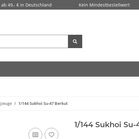
 ab 49,- € in Deutschland
Kein Mindestbestellwert
ugzeuge
1/144 Sukhoi Su-47 Berkut
1/144 Sukhoi Su-