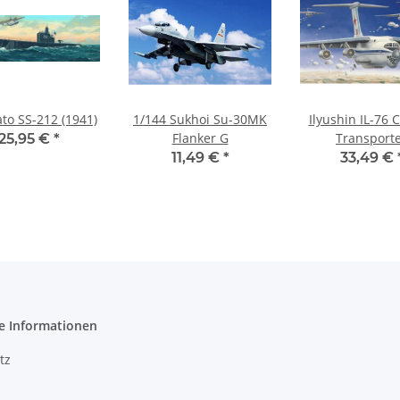
to SS-212 (1941)
1/144 Sukhoi Su-30MK
Ilyushin IL-76 
Flanker G
Transport
25,95 €
*
11,49 €
*
33,49 €
e Informationen
tz