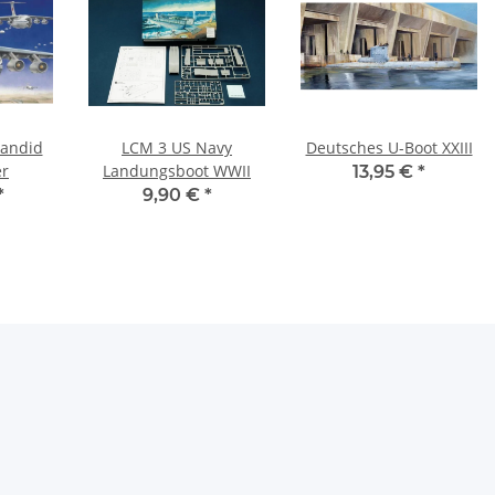
Candid
LCM 3 US Navy
Deutsches U-Boot XXIII
er
Landungsboot WWII
13,95 €
*
*
9,90 €
*