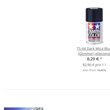
TS-64 Dark Mica Blu
(Glimmer) glänzen
100ml Spray
8,29 €
*
82,90 € pro 1 l
Alter Preis:
10,49 €