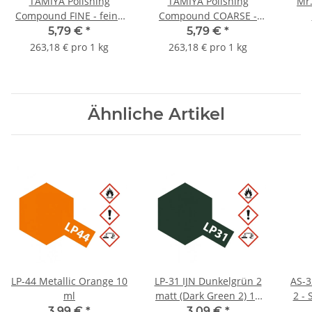
TAMIYA Polishing
TAMIYA Polishing
Mr.
Compound FINE - feine
Compound COARSE -
Politur - 22g
grobe Politur - 22 g
5,79 €
*
5,79 €
*
263,18 € pro 1 kg
263,18 € pro 1 kg
Ähnliche Artikel
LP-44 Metallic Orange 10
LP-31 IJN Dunkelgrün 2
AS-3
ml
matt (Dark Green 2) 10
2 - 
ml
3,99 €
*
3,09 €
*