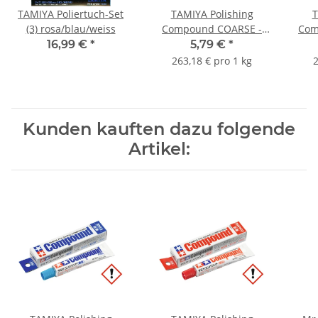
TAMIYA Poliertuch-Set
TAMIYA Polishing
T
(3) rosa/blau/weiss
Compound COARSE -
Com
grobe Politur - 22 g
16,99 €
*
5,79 €
*
263,18 € pro 1 kg
2
Kunden kauften dazu folgende
Artikel: