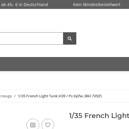
 ab 49,- € in Deutschland
Kein Mindestbestellwert
hrzeuge
1/35 French Light Tank H39 / Pz.Kpfw.38H 735(f)
1/35 French Ligh