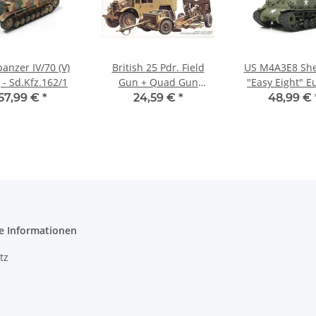
anzer IV/70 (V)
British 25 Pdr. Field
US M4A3E8 Sh
 - Sd.Kfz.162/1
Gun + Quad Gun
"Easy Eight" E
Tractor
WWII
57,99 €
*
24,59 €
*
48,99 €
e Informationen
tz