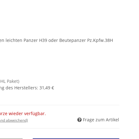
hen leichten Panzer H39 oder Beutepanzer Pz.Kpfw.38H
DHL Paket)
g des Herstellers
:
31,49 €
ürze wieder verfügbar.
Frage zum Artikel
land abweichend)