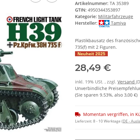
Artikelnummer:
TA 35389
GTIN:
4950344353897
Kategorie:
Militärfahrzeuge
Hersteller:
Tamiya
Plastikbausatz des französisc
735(f) mit 2 Figuren.
Neuheit 2025
28,49 €
inkl. 19% USt. , zzgl.
Versand
(
Unverbindliche Preisempfehlun
(Sie sparen
9.53%
, also
3,00 €
)
Momentan vergriffen, in K
Lieferzeit:
8 - 10 Werktage
(DE - Aus