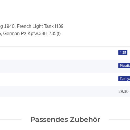
ng 1940, French Light Tank H39
5, German Pz.Kpfw.38H 735(f)
1:35
Plastik
Tamiy
29,30 
Passendes Zubehör