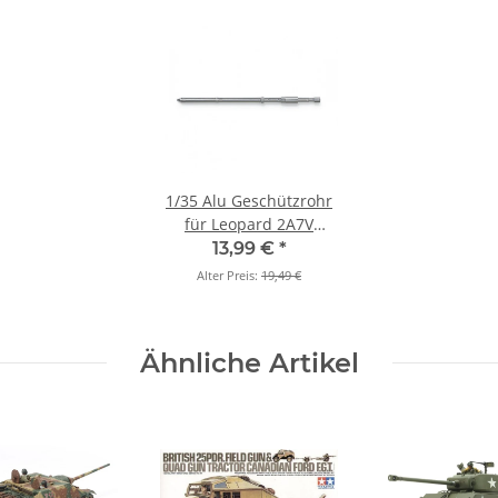
1/35 Alu Geschützrohr
für Leopard 2A7V
(Tamiya 35387)
13,99 €
*
Alter Preis:
19,49 €
Ähnliche Artikel