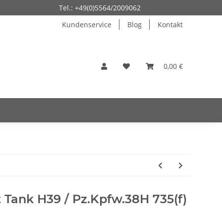
Tel.: +49(0)5564/2009062
Kundenservice
Blog
Kontakt
0,00 €
t Tank H39 / Pz.Kpfw.38H 735(f)