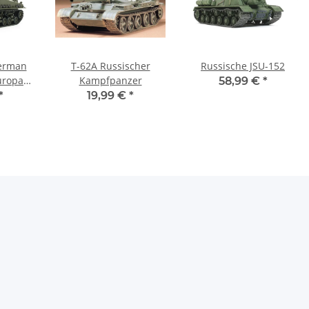
erman
T-62A Russischer
Russische JSU-152
uropa
Kampfpanzer
58,99 €
*
*
19,99 €
*