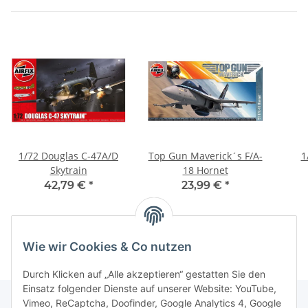
1/72 Douglas C-47A/D
Top Gun Maverick´s F/A-
1
Skytrain
18 Hornet
42,79 €
*
23,99 €
*
Wie wir Cookies & Co nutzen
Durch Klicken auf „Alle akzeptieren“ gestatten Sie den
Einsatz folgender Dienste auf unserer Website: YouTube,
Vimeo, ReCaptcha, Doofinder, Google Analytics 4, Google