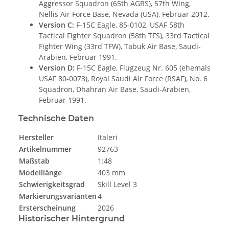
Aggressor Squadron (65th AGRS), 57th Wing,
Nellis Air Force Base, Nevada (USA), Februar 2012.
Version C:
F-15C Eagle, 85-0102, USAF 58th
Tactical Fighter Squadron (58th TFS), 33rd Tactical
Fighter Wing (33rd TFW), Tabuk Air Base, Saudi-
Arabien, Februar 1991.
Version D:
F-15C Eagle, Flugzeug Nr. 605 (ehemals
USAF 80-0073), Royal Saudi Air Force (RSAF), No. 6
Squadron, Dhahran Air Base, Saudi-Arabien,
Februar 1991.
Technische Daten
Hersteller
Italeri
Artikelnummer
92763
Maßstab
1:48
Modelllänge
403 mm
Schwierigkeitsgrad
Skill Level 3
Markierungsvarianten
4
Ersterscheinung
2026
Historischer Hintergrund