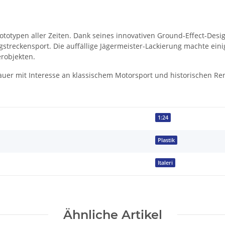
prototypen aller Zeiten. Dank seines innovativen Ground-Effect-De
treckensport. Die auffällige Jägermeister-Lackierung machte eini
robjekten.
bauer mit Interesse an klassischem Motorsport und historischen Re
1:24
Plastik
Italeri
Ähnliche Artikel