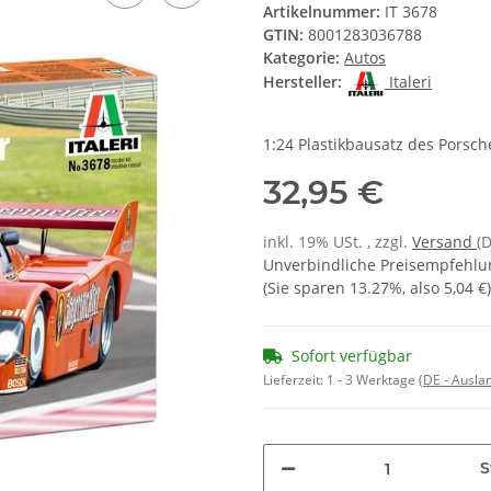
Artikelnummer:
IT 3678
GTIN:
8001283036788
Kategorie:
Autos
Hersteller:
Italeri
1:24 Plastikbausatz des Porsc
32,95 €
inkl. 19% USt. , zzgl.
Versand
(
Unverbindliche Preisempfehlun
(Sie sparen
13.27%
, also
5,04 €
)
Sofort verfügbar
Lieferzeit:
1 - 3 Werktage
(DE - Ausla
S