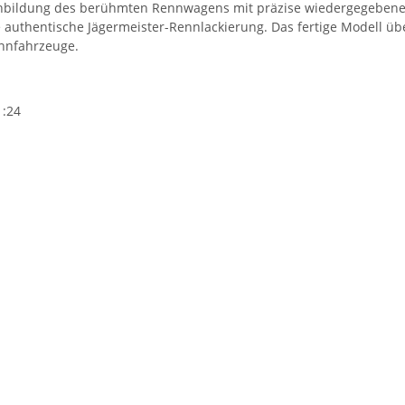
achbildung des berühmten Rennwagens mit präzise wiedergegebenen
authentische Jägermeister-Rennlackierung. Das fertige Modell ü
ennfahrzeuge.
1:24