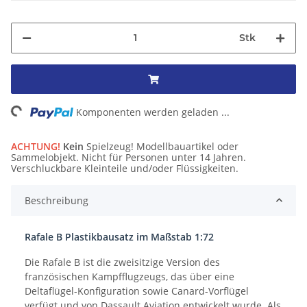
Stk
ng...
Komponenten werden geladen ...
ACHTUNG!
Kein
Spielzeug! Modellbauartikel oder
Sammelobjekt. Nicht für Personen unter 14 Jahren.
Verschluckbare Kleinteile und/oder Flüssigkeiten.
Beschreibung
Rafale B Plastikbausatz im Maßstab 1:72
Die Rafale B ist die zweisitzige Version des
französischen Kampfflugzeugs, das über eine
Deltaflügel-Konfiguration sowie Canard-Vorflügel
verfügt und von Dassault Aviation entwickelt wurde. Als