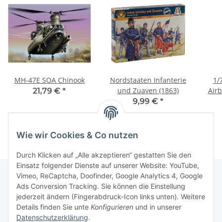
MH-47E SOA Chinook
Nordstaaten Infanterie
1/
und Zuaven (1863)
Airb
21,79 €
*
9,99 €
*
Wie wir Cookies & Co nutzen
Durch Klicken auf „Alle akzeptieren“ gestatten Sie den
Einsatz folgender Dienste auf unserer Website: YouTube,
Vimeo, ReCaptcha, Doofinder, Google Analytics 4, Google
Ads Conversion Tracking. Sie können die Einstellung
Informationen
jederzeit ändern (Fingerabdruck-Icon links unten). Weitere
Details finden Sie unte
Konfigurieren
und in unserer
Datenschutzerklärung
.