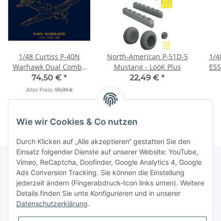
1/48 Curtiss P-40N
North-American P-51D-5
1/4
Warhawk Dual Combo
Mustang - LööK Plus
ESS
"Royal Class"
74,50 €
*
22,49 €
*
Alter Preis:
99,99 €
Wie wir Cookies & Co nutzen
Durch Klicken auf „Alle akzeptieren“ gestatten Sie den
Einsatz folgender Dienste auf unserer Website: YouTube,
Vimeo, ReCaptcha, Doofinder, Google Analytics 4, Google
Ads Conversion Tracking. Sie können die Einstellung
Informationen
jederzeit ändern (Fingerabdruck-Icon links unten). Weitere
Details finden Sie unte
Konfigurieren
und in unserer
Datenschutzerklärung
.
Gesetzliche Informationen