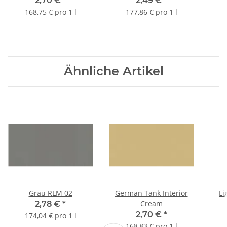
2,70 €
*
2,49 €
*
168,75 € pro 1 l
177,86 € pro 1 l
Ähnliche Artikel
Grau RLM 02
German Tank Interior
Li
Cream
2,78 €
*
2,70 €
*
174,04 € pro 1 l
168,83 € pro 1 l