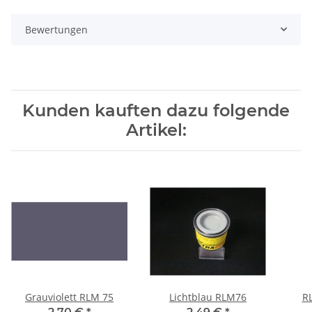
Bewertungen
Kunden kauften dazu folgende
Artikel:
Grauviolett RLM 75
Lichtblau RLM76
R