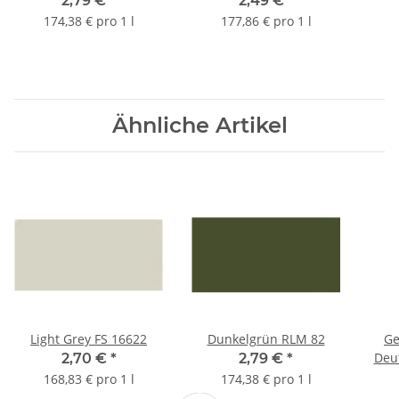
2,79 €
*
2,49 €
*
174,38 € pro 1 l
177,86 € pro 1 l
Ähnliche Artikel
Light Grey FS 16622
Dunkelgrün RLM 82
Ge
Deut
2,70 €
*
2,79 €
*
168,83 € pro 1 l
174,38 € pro 1 l