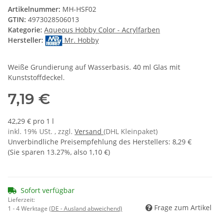
Artikelnummer:
MH-HSF02
GTIN:
4973028506013
Kategorie:
Aqueous Hobby Color - Acrylfarben
Hersteller:
Mr. Hobby
Weiße Grundierung auf Wasserbasis. 40 ml Glas mit
Kunststoffdeckel.
7,19 €
42,29 € pro 1 l
inkl. 19% USt. , zzgl.
Versand
(DHL Kleinpaket)
Unverbindliche Preisempfehlung des Herstellers
:
8,29 €
(Sie sparen
13.27%
, also
1,10 €
)
Sofort verfügbar
Lieferzeit:
Frage zum Artikel
1 - 4 Werktage
(DE - Ausland abweichend)