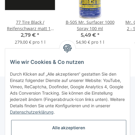
77 Tire Black /
B-505 Mr. Surfacer 1000
Mr. 
Reifenschwarz matt 10
Spray 100 ml
2 - 
ml
2,79 €
*
5,49 €
*
279,00 € pro 1 l
54,90 € pro 1 l
Wie wir Cookies & Co nutzen
Durch Klicken auf „Alle akzeptieren“ gestatten Sie den
Einsatz folgender Dienste auf unserer Website: YouTube,
Vimeo, ReCaptcha, Doofinder, Google Analytics 4, Google
Ads Conversion Tracking. Sie können die Einstellung
Informationen
jederzeit ändern (Fingerabdruck-Icon links unten). Weitere
Details finden Sie unte
Konfigurieren
und in unserer
Datenschutzerklärung
.
Gesetzliche Informationen
Alle akzeptieren