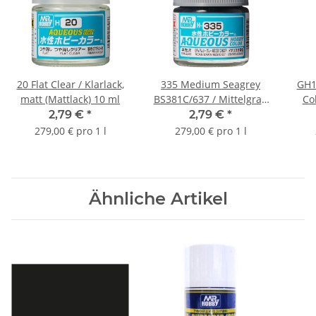
20 Flat Clear / Klarlack,
335 Medium Seagrey
GH1
matt (Mattlack) 10 ml
BS381C/637 / Mittelgrau
Co
seidenmatt 10ml
Coa
2,79 €
*
2,79 €
*
279,00 € pro 1 l
279,00 € pro 1 l
Ähnliche Artikel